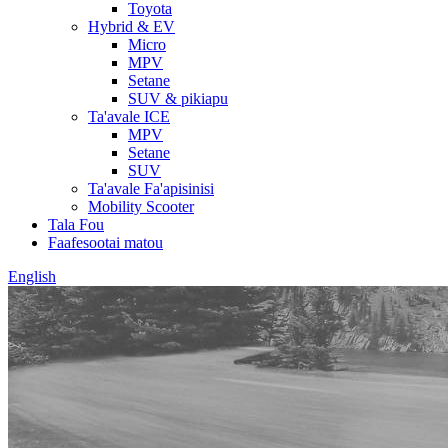
Toyota
Hybrid & EV
Micro
MPV
Setane
SUV & pikiapu
Ta'avale ICE
MPV
Setane
SUV
Ta'avale Fa'apisinisi
Mobility Scooter
Tala Fou
Faafesootai matou
English