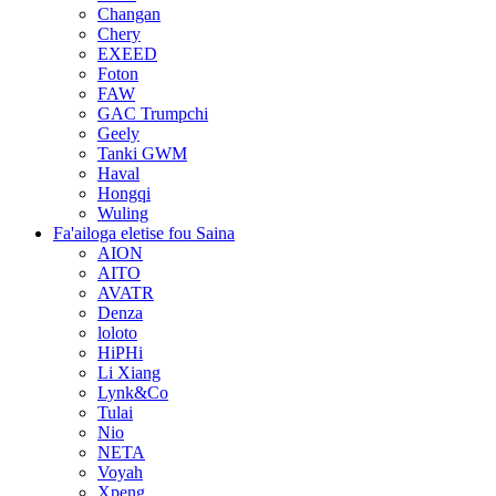
Changan
Chery
EXEED
Foton
FAW
GAC Trumpchi
Geely
Tanki GWM
Haval
Hongqi
Wuling
Fa'ailoga eletise fou Saina
AION
AITO
AVATR
Denza
loloto
HiPHi
Li Xiang
Lynk&Co
Tulai
Nio
NETA
Voyah
Xpeng