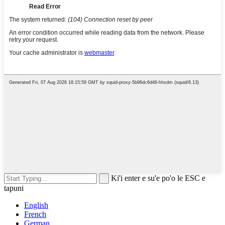
Ki'i enter e su'e po'o le ESC e
tapuni
English
French
German