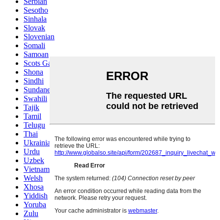
Serbian
Sesotho
Sinhala
Slovak
Slovenian
Somali
Samoan
Scots Gaelic
Shona
Sindhi
Sundanese
Swahili
Tajik
Tamil
Telugu
Thai
Ukrainian
Urdu
Uzbek
Vietnamese
Welsh
Xhosa
Yiddish
Yoruba
Zulu