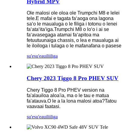
Hybrid MPV
Ole malosi ole oloa ole Trumpchi M8 e lelei
tele.E mafai e tagata faʻaoga ona lagona
saʻo le maualuga o le filiga i totonu o lenei
faʻataʻitaʻiga.Trumpchi M8 o loʻo i ai se
faʻavasegaga atamai faʻapitoa ma
fetuutuunaiga chassis, o lea e maualuga ai
le iloiloga i tulaga o le mafanafana o pasese
su'esu'e
auiliiliga
Chery 2023 Tiggo 8 Pro PHEV SUV
Chery Tiggo 8 Pro PHEV version na
fa'alauiloa aloa'ia, ma o le tau e matua
fa'atauva.O le a la lona malosi atoa?Tatou
vaavaai faatasi.
su'esu'e
auiliiliga