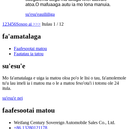
atoa.O mafuaaga autu ia mo lona manuia.
su'esu'e
auiliiliga
1
2
3
4
5
6
Sosoo ai >
>>
Itulau 1 / 12
fa'amatalaga
Faafesootai matou
Faatatau ia tatou
su'esu'e
Mo fa'amatalaga e uiga ia matou oloa po'o le lisi o tau, fa'amolemole
tu'u lau imeli ia i matou ma o le a matou feso'ota'i i totonu ole 24
itula.
su'esu'e nei
faafesootai matou
Weifang Century Sovereign Automobile Sales Co., Ltd.
+86 13280121178