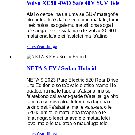
Volvo XC90 4WD Safe 48V SUV Tele
Afai o oe
'
toe ina ua uma se SUV matagofie
fitu-nofoa lea
'
s fa'alelei totonu ma fafo, tumu
i tekinolosi saogalemu ma sili ona aoga i
ai
'
e aoga tele le siakiina o le Volvo XC90.E
mafai ona fa'alelei fa'alelei ma fa'atino.
su'esu'e
auiliiliga
NETA S EV / Sedan Hybrid
NETA S 2023 Pure Electric 520 Rear Drive
Lite Edition o se ta'avale eletise mama i le
ogatotonu ma le lapo'a fa'atasi ai ma se
fa'atekonolosi avant-garde fa'ata'ita'iga pito i
fafo ma se mea atoa totonu ma lagona o
tekinolosi.Faʻatasi ai ma le vaʻavaʻa o le
520 kilomita, e mafai ona faʻapea o le
faʻatinoga o lenei taʻavale e matua lelei
lava, ma o le tau atoa e maualuga tele.
su'esu'e
auiliiliga