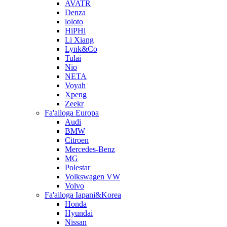
AVATR
Denza
loloto
HiPHi
Li Xiang
Lynk&Co
Tulai
Nio
NETA
Voyah
Xpeng
Zeekr
Fa'ailoga Europa
Audi
BMW
Citroen
Mercedes-Benz
MG
Polestar
Volkswagen VW
Volvo
Fa'ailoga Iapani&Korea
Honda
Hyundai
Nissan