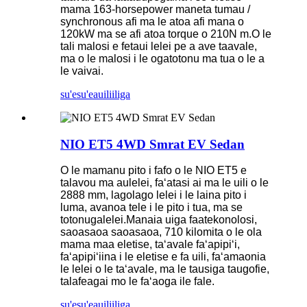
mama 163-horsepower maneta tumau /
synchronous afi ma le atoa afi mana o
120kW ma se afi atoa torque o 210N m.O le
tali malosi e fetaui lelei pe a ave taavale,
ma o le malosi i le ogatotonu ma tua o le a
le vaivai.
su'esu'e
auiliiliga
NIO ET5 4WD Smrat EV Sedan
O le mamanu pito i fafo o le NIO ET5 e
talavou ma aulelei, faʻatasi ai ma le uili o le
2888 mm, lagolago lelei i le laina pito i
luma, avanoa tele i le pito i tua, ma se
totonugalelei.Manaia uiga faatekonolosi,
saoasaoa saoasaoa, 710 kilomita o le ola
mama maa eletise, taʻavale faʻapipiʻi,
faʻapipiʻiina i le eletise e fa uili, faʻamaonia
le lelei o le taʻavale, ma le tausiga taugofie,
talafeagai mo le faʻaoga ile fale.
su'esu'e
auiliiliga