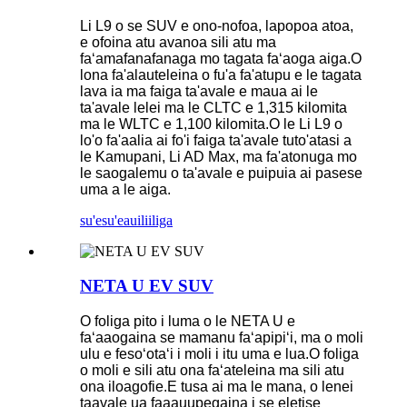
Li L9 o se SUV e ono-nofoa, lapopoa atoa,
e ofoina atu avanoa sili atu ma
faʻamafanafanaga mo tagata faʻaoga aiga.O
lona fa'alauteleina o fu'a fa'atupu e le tagata
lava ia ma faiga ta'avale e maua ai le
ta'avale lelei ma le CLTC e 1,315 kilomita
ma le WLTC e 1,100 kilomita.O le Li L9 o
lo'o fa'aalia ai fo'i faiga ta'avale tuto'atasi a
le Kamupani, Li AD Max, ma fa'atonuga mo
le saogalemu o ta'avale e puipuia ai pasese
uma a le aiga.
su'esu'e
auiliiliga
NETA U EV SUV
O foliga pito i luma o le NETA U e
faʻaaogaina se mamanu faʻapipiʻi, ma o moli
ulu e fesoʻotaʻi i moli i itu uma e lua.O foliga
o moli e sili atu ona faʻateleina ma sili atu
ona iloagofie.E tusa ai ma le mana, o lenei
taavale ua faaauupegaina i se eletise