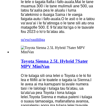
le tele o tagata fiafia i fafo-auala.Mai le tane
muamua 300 i le tane mulimuli ane 500, ua
latou faʻaalia pea le alualu i luma
faʻatekinisi o ituaiga Saina i le vaega
faigata-autu i fafo-auala.O le asō o le a tatou
vaʻavaʻai i le faʻatinoga o le tane sili atu ona
matagofie 500. E 9 faʻataʻitaʻiga o le taavale
fou 2023 o loʻo faʻatau atu.
su'esu'e
auiliiliga
Toyota Sienna 2.5L Hybrid 7Sater
MPV MiniVan
O le tulaga sili ona lelei o Toyota o le ki foi
lea e filifili ai le toatele o tagata ia Sienna.I
le avea ai ma kamupani ta'avale numera
tasi i le lalolagi i tulaga tau fa'atau, ua
ta'uta'ua pea Toyota i lona tulaga
lelei.Toyota Sienna e matua paleni i tulaga
o suauu tamaoaiga, mafanafana avanoa,
saogalemu aoga ma tulaga lelei taavale