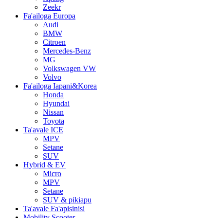
Zeekr
Fa'ailoga Europa
Audi
BMW
Citroen
Mercedes-Benz
MG
Volkswagen VW
Volvo
Fa'ailoga Iapani&Korea
Honda
Hyundai
Nissan
Toyota
Ta'avale ICE
MPV
Setane
SUV
Hybrid & EV
Micro
MPV
Setane
SUV & pikiapu
Ta'avale Fa'apisinisi
Mobility Scooter