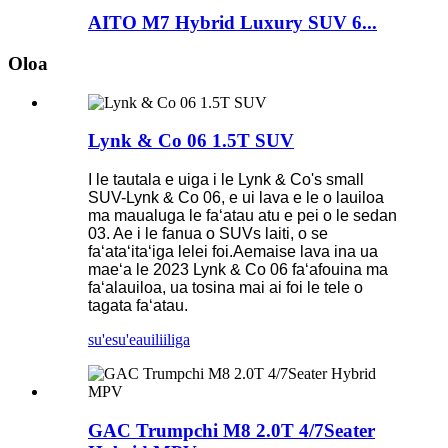
AITO M7 Hybrid Luxury SUV 6...
Oloa
Lynk & Co 06 1.5T SUV
I le tautala e uiga i le Lynk & Co's small
SUV-Lynk & Co 06, e ui lava e le o lauiloa
ma maualuga le faʻatau atu e pei o le sedan
03. Ae i le fanua o SUVs laiti, o se
faʻataʻitaʻiga lelei foi.Aemaise lava ina ua
maeʻa le 2023 Lynk & Co 06 faʻafouina ma
faʻalauiloa, ua tosina mai ai foi le tele o
tagata faʻatau.
su'esu'e
auiliiliga
GAC Trumpchi M8 2.0T 4/7Seater