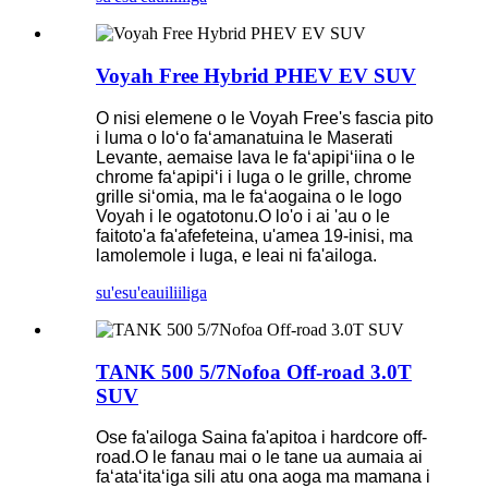
Voyah Free Hybrid PHEV EV SUV
O nisi elemene o le Voyah Free's fascia pito
i luma o loʻo faʻamanatuina le Maserati
Levante, aemaise lava le faʻapipiʻiina o le
chrome faʻapipiʻi i luga o le grille, chrome
grille siʻomia, ma le faʻaogaina o le logo
Voyah i le ogatotonu.O lo'o i ai 'au o le
faitoto'a fa'afefeteina, u'amea 19-inisi, ma
lamolemole i luga, e leai ni fa'ailoga.
su'esu'e
auiliiliga
TANK 500 5/7Nofoa Off-road 3.0T
SUV
Ose fa'ailoga Saina fa'apitoa i hardcore off-
road.O le fanau mai o le tane ua aumaia ai
faʻataʻitaʻiga sili atu ona aoga ma mamana i