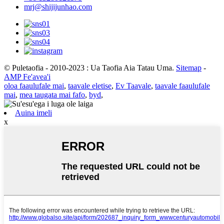
mrj@shijijunhao.com
© Puletaofia - 2010-2023 : Ua Taofia Aia Tatau Uma.
Sitemap
-
AMP Fe'avea'i
oloa faaulufale mai
,
taavale eletise
,
Ev Taavale
,
taavale faaulufale
mai
,
mea taugata mai fafo
,
byd
,
Auina imeli
x