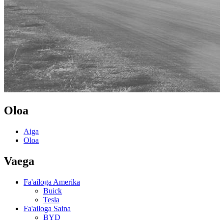
Oloa
Aiga
Oloa
Vaega
Fa'ailoga Amerika
Buick
Tesla
Fa'ailoga Saina
BYD