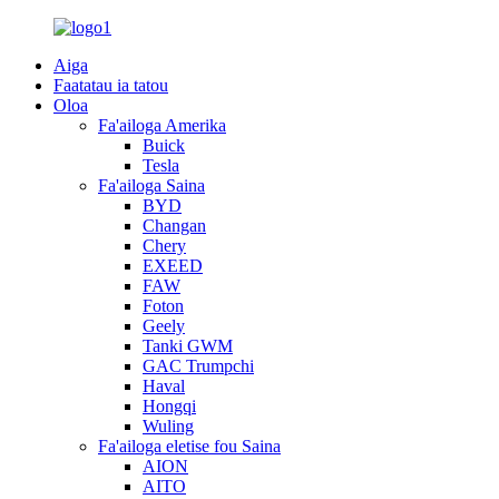
Aiga
Faatatau ia tatou
Oloa
Fa'ailoga Amerika
Buick
Tesla
Fa'ailoga Saina
BYD
Changan
Chery
EXEED
FAW
Foton
Geely
Tanki GWM
GAC Trumpchi
Haval
Hongqi
Wuling
Fa'ailoga eletise fou Saina
AION
AITO