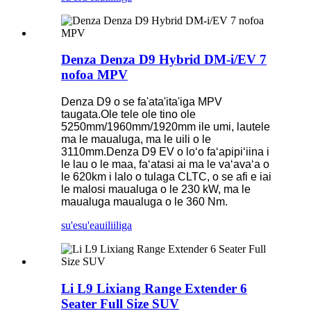
Denza Denza D9 Hybrid DM-i/EV 7
nofoa MPV
Denza D9 o se fa'ata'ita'iga MPV
taugata.Ole tele ole tino ole
5250mm/1960mm/1920mm ile umi, lautele
ma le maualuga, ma le uili o le
3110mm.Denza D9 EV o loʻo faʻapipiʻiina i
le lau o le maa, faʻatasi ai ma le vaʻavaʻa o
le 620km i lalo o tulaga CLTC, o se afi e iai
le malosi maualuga o le 230 kW, ma le
maualuga maualuga o le 360 ​​Nm.
su'esu'e
auiliiliga
Li L9 Lixiang Range Extender 6
Seater Full Size SUV